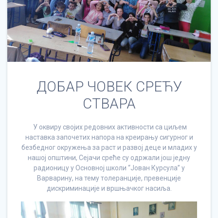
ДОБАР ЧОВЕК СРЕЋУ
СТВАРА
У оквиру својих редовних активности са циљем
наставка започетих напора на креирању сигурног и
безбедног окружења за раст и развој деце и младих у
нашој општини, Сејачи среће су одржали још једну
радионицу у Основној школи “Јован Курсула” у
Варварину, на тему толеранције, превенције
дискриминације и вршњачког насиља.