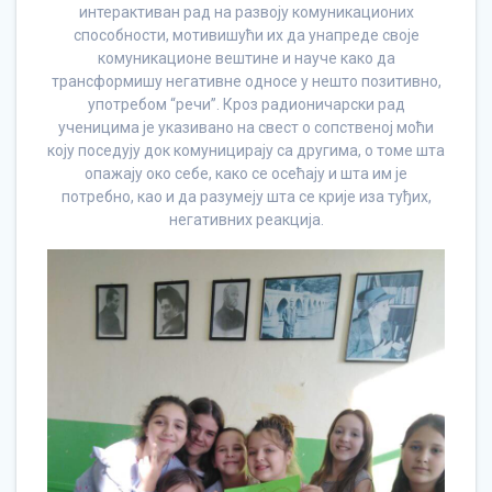
интерактиван рад на развоју комуникационих
способности, мотивишући их да унапреде своје
комуникационе вештине и науче како да
трансформишу негативне односе у нешто позитивно,
употребом “речи”. Кроз радионичарски рад
ученицима је указивано на свест о сопственој моћи
коју поседују док комуницирају са другима, о томе шта
опажају око себе, како се осећају и шта им је
потребно, као и да разумеју шта се крије иза туђих,
негативних реакција.