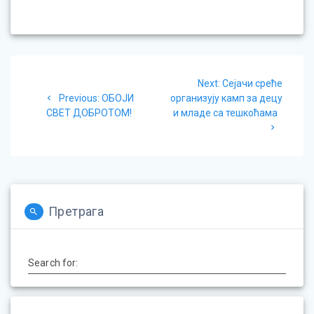
Post
Next
Next:
Сејачи среће
navigation
Previous
post:
Previous:
ОБОЈИ
организују камп за децу
post:
СВЕТ ДОБРОТОМ!
и младе са тешкоћама
Претрага
Search for: