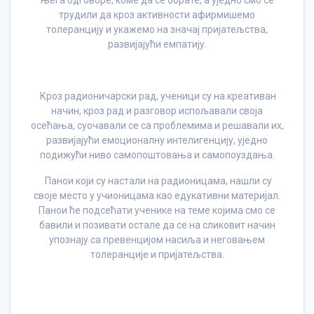
њега одговоре, коме да се обрате, а уједно смо се
трудили да кроз активности афирмишемо
толеранцију и укажемо на значај пријатељства,
развијајући емпатију.
Кроз радионичарски рад, ученици су на креативан
начин, кроз рад и разговор испољавали своја
осећања, суочавали се са проблемима и решавали их,
развијајући емоционалну интелигенцију, уједно
подижући ниво самопоштовања и самопоуздања.
Панои који су настали на радионицама, нашли су
своје место у учионицама као едукативни материјал.
Панои ће подсећати ученике на теме којима смо се
бавили и позивати остале да се на сликовит начин
упознају са превенцијом насиља и неговањем
толеранције и пријатељства.