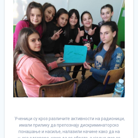
Ученици су кроз различите активности на радионици,
имали прилику да препознају дискриминаторско
понашање и насиље, налазили начине како да на