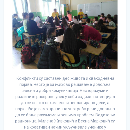
Конфликти су саставни део живота и свакодневна
појава. Често је за њихово решавање довољна
свесна и добра комуникација. Неспоразуми и
различите расправе увек у себи садрже потенцијал
да се нешто нежељено и непланирано деси, а
најчешће је само правилна употреба речи довољна
да се боље разумемо и решимо проблем. Водитељи
радионица, Милена Живковић и Весна Марковић су
на креативан начин укључивале ученике у