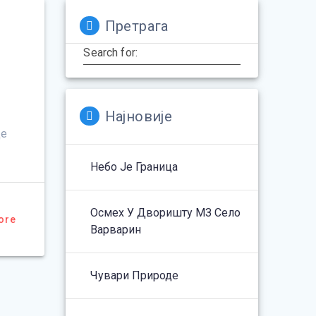
Претрага
Search for:
Најновије
це
Небо Је Граница
Осмех У Дворишту МЗ Село
ore
Варварин
Чувари Природе