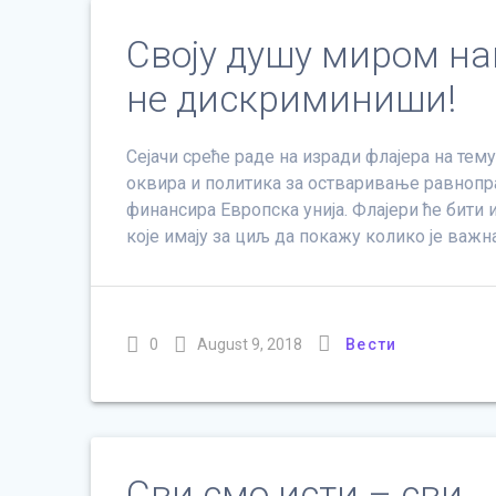
Своју душу миром на
не дискриминиши!
Сејачи среће раде на изради флајера на те
оквира и политика за остваривање равнопр
финансира Европска унија. Флајери ће бит
које имају за циљ да покажу колико је важ
0
August 9, 2018
Вести
Сви смо исти – сви