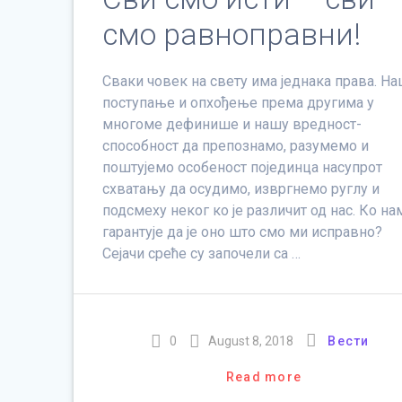
смо равноправни!
Сваки човек на свету има једнака права. Н
поступање и опхођење према другима у
многоме дефинише и нашу вредност-
способност да препознамо, разумемо и
поштујемо особеност појединца насупрот
схватању да осудимо, извргнемо руглу и
подсмеху неког ко је различит од нас. Ко на
гарантује да је оно што смо ми исправно?
Сејачи среће су започели са …
0
August 8, 2018
Вести
Read more