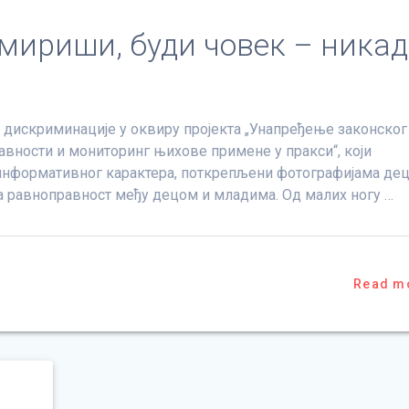
мириши, буди човек – никад
му дискриминације у оквиру пројекта „Унапређење законског
авности и мониторинг њихове примене у пракси“, који
и информативног карактера, поткрепљени фотографијама де
на равноправност међу децом и младима. Од малих ногу …
Read m