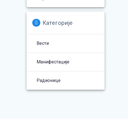
Категорије
Вести
Манифестације
Радионице
© 2026 Сејачи среће