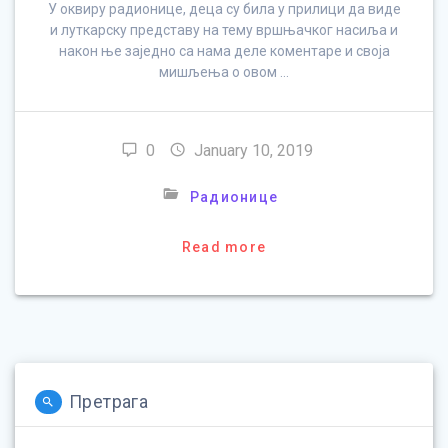
У оквиру радионице, деца су била у прилици да виде
и луткарску представу на тему вршњачког насиља и
након ње заједно са нама деле коментаре и своја
мишљења о овом …
0
January 10, 2019
Радионице
Read more
Претрага