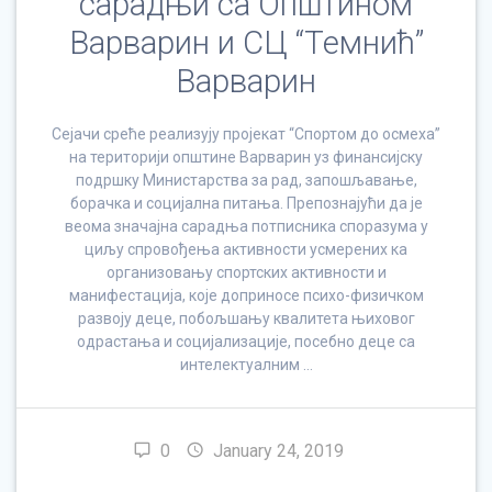
сарадњи са Општином
Варварин и СЦ “Темнић”
Варварин
Сејачи среће реализују пројекат “Спортом до осмеха”
на територији општине Варварин уз финансијску
подршку Министарства за рад, запошљавање,
борачка и социјална питања. Препознајући да је
веома значајна сарадња потписника споразума у
циљу спровођења активности усмерених ка
организовању спортских активности и
манифестација, које доприносе психо-физичком
развоју деце, побољшању квалитета њиховог
одрастања и социјализације, посебно деце са
интелектуалним …
0
January 24, 2019