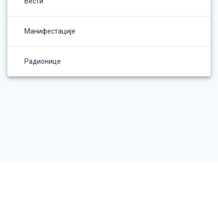
Вести
Манифестације
Радионице
© 2026 Сејачи среће