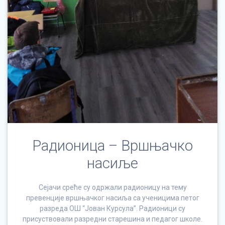
Радионица – Вршњачко
насиље
Сејачи среће су одржали радионицу на тему
превенције вршњачког насиља са ученицима петог
разреда ОШ “Јован Курсула”. Радионици су
присуствовали разредни старешина и педагог школе.