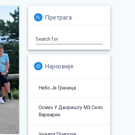
Претрага
Search for:
Најновије
Небо Је Граница
Осмех У Дворишту МЗ Село
Варварин
Чувари Природе