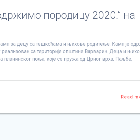
држимо породицу 2020.” на
 камп за децу са тешкоћама и њихове родитеље. Камп је од
у реализован са територије општине Варварин. Деца и њих
а планинског поља, које се пружа од Црног врха, Паљбе,
Read m