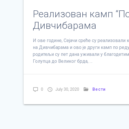
Реализован камп “По
Дивчибарама
И ове године, Сејачи среће су реализовали
на Дивчибарама и ово је други камп по ред
родитељи су пет дана уживали у благодетим
Голупца до Великог брда, …
0
July 30, 2020
Вести