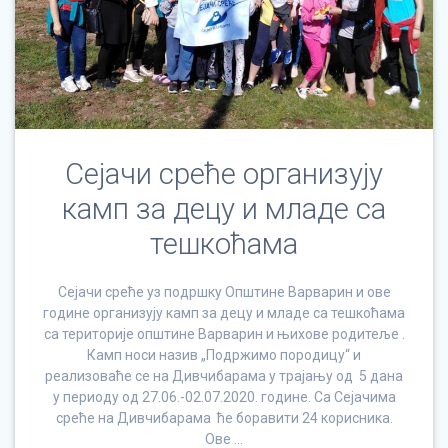
Сејачи среће организују
камп за децу и младе са
тешкоћама
Сејачи среће уз подршку Општине Варварин и ове
године организују камп за децу и младе са тешкоћама
са територије општине Варварин и њихове родитеље .
Камп носи назив „Подржимо породицу“ и
реализоваће се на Дивчибарама у трајању од 5 дана
у периоду од 27.06.-02.07.2020. године. Са Сејачима
среће на Дивчибарама ће боравити 24 корисника.
Ове …