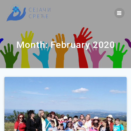
Skip
to
content
Month:
February 2020