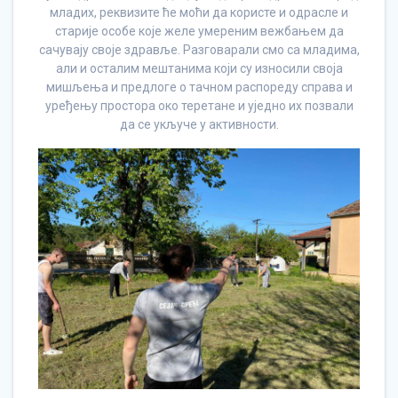
младих, реквизите ће моћи да користе и одрасле и
старије особе које желе умереним вежбањем да
сачувају своје здравље. Разговарали смо са младима,
али и осталим мештанима који су износили своја
мишљења и предлоге о тачном распореду справа и
уређењу простора око теретане и уједно их позвали
да се укључе у активности.