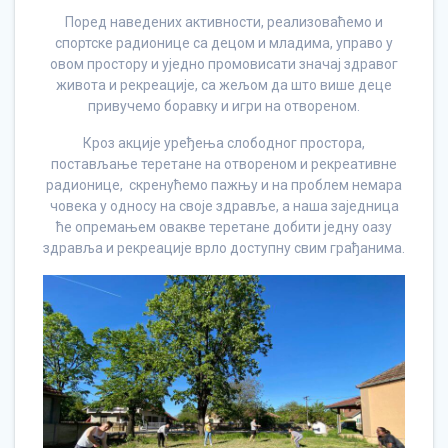
Поред наведених активности, реализоваћемо и
спортске радионице са децом и младима, управо у
овом простору и уједно промовисати значај здравог
живота и рекреације, са жељом да што више деце
привучемо боравку и игри на отвореном.
Кроз акције уређења слободног простора,
постављање теретане на отвореном и рекреативне
радионице, скренућемо пажњу и на проблем немара
човека у односу на своје здравље, а наша заједница
ће опремањем овакве теретане добити једну оазу
здравља и рекреације врло доступну свим грађанима.