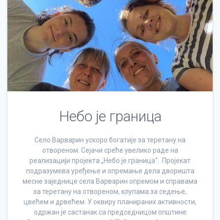
Небо је граница
Село Варварин ускоро богатије за теретану на
отвореном. Сејачи среће увелико раде на
реализацији пројекта „Небо је граница“. Пројекат
подразумева уређење и опремање дела дворишта
месне заједнице села Варварин опремом и справама
за теретану на отвореном, клупама за седење,
цвећем и дрвећем. У оквиру планираних активности,
одржан је састанак са председницом општине