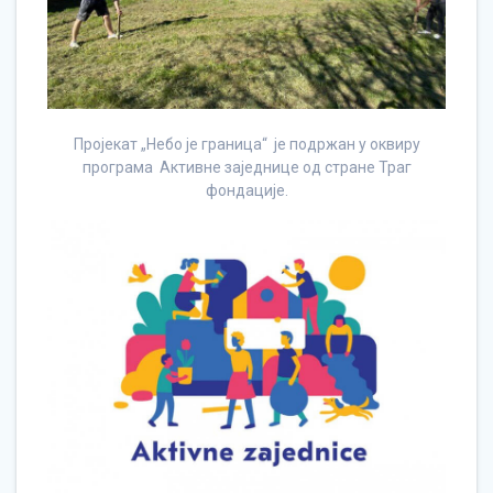
Пројекат „Небо је граница“ је подржан у оквиру
програма Активне заједнице од стране Траг
фондације.