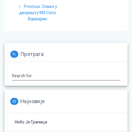
Post
Previous
Previous:
Осмех у
navigation
post:
дворишту МЗ Село
Варварин
Претрага
Search for:
Најновије
Небо Је Граница