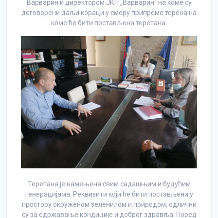
Варварин и директором ЈКП „Варварин“ на коме су
договорени даљи кораци у смеру припреме терена на
коме ће бити постављена теретана.
Теретана је намењена свим садашњим и будућим
генерацијама. Реквизити који ће бити постављени у
простору окруженом зеленилом и природом, одлични
су за одржавање кондиције и доброг здравља. Поред